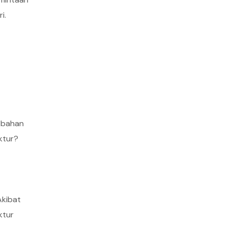
i.
k bahan
ktur?
Akibat
ktur