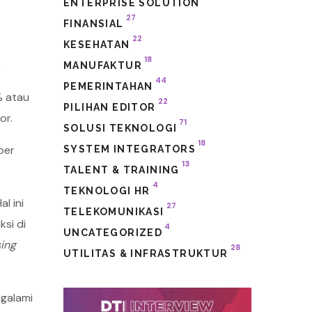
ENTERPRISE SOLUTION
27
FINANSIAL
22
KESEHATAN
18
.
MANUFAKTUR
44
PEMERINTAHAN
% atau
22
PILIHAN EDITOR
or.
71
SOLUSI TEKNOLOGI
18
ber
SYSTEM INTEGRATORS
13
TALENT & TRAINING
4
TEKNOLOGI HR
l ini
27
TELEKOMUNIKASI
si di
4
UNCATEGORIZED
ing
28
UTILITAS & INFRASTRUKTUR
ngalami