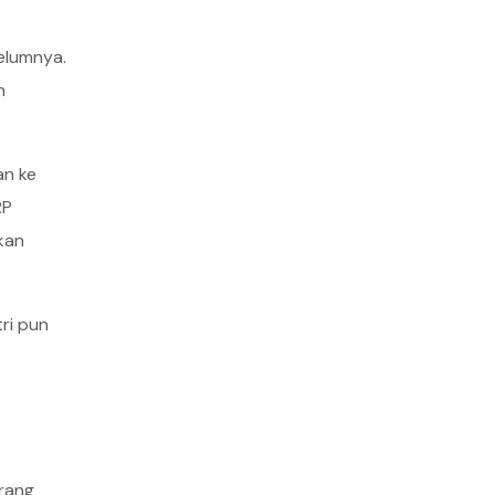
elumnya.
n
an ke
RP
kan
tri pun
orang