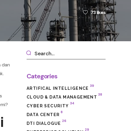
73
likes
n dan
k.
Categories
39
ARTIFICAL INTELLIGENCE
38
s
CLOUD & DATA MANAGEMENT
34
demi?
CYBER SECURITY
8
DATA CENTER
i
26
DTI DIALOGUE
29