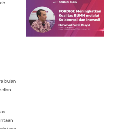
gah
ga bulan
elian
tas
intaan
rmintaan