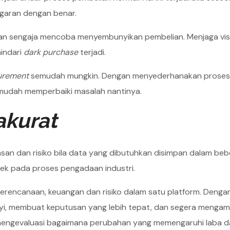
nggaran dengan benar.
gan sengaja mencoba menyembunyikan pembelian. Menjaga visi
indari
dark purchase
terjadi.
urement
semudah mungkin. Dengan menyederhanakan proses
mudah memperbaiki masalah nantinya.
akurat
lasan dan risiko bila data yang dibutuhkan disimpan dalam be
fek pada proses pengadaan industri.
perencanaan, keuangan dan risiko dalam satu platform. Dengan
i, membuat keputusan yang lebih tepat, dan segera mengam
at mengevaluasi bagaimana perubahan yang memengaruhi laba 