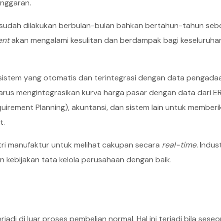
anggaran.
sudah dilakukan berbulan-bulan bahkan bertahun-tahun seb
ent
akan mengalami kesulitan dan berdampak bagi keseluruha
sistem yang otomatis dan terintegrasi dengan data pengada
 harus mengintegrasikan kurva harga pasar dengan data dari E
quirement Planning), akuntansi, dan sistem lain untuk memberi
t.
ustri manufaktur untuk melihat cakupan secara
real-time.
Indus
ebijakan tata kelola perusahaan dengan baik.
jadi di luar proses pembelian normal. Hal ini terjadi bila sese