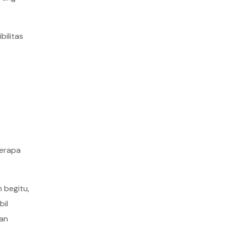
bilitas
berapa
 begitu,
bil
dan