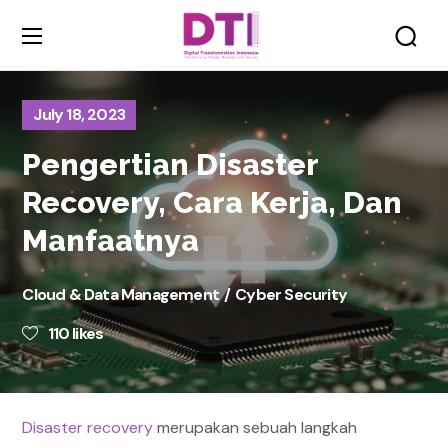
July 18, 2023
Pengertian Disaster
Recovery, Cara Kerja, Dan
Manfaatnya
Cloud & Data Management
Cyber Security
110
likes
Disaster recovery
merupakan sebuah langkah