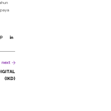
tahun
upaya
next
IGITAL
(IKD)