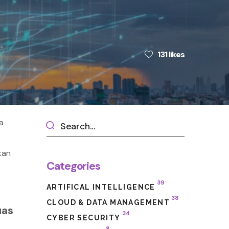
131
likes
a
kan
Categories
39
ARTIFICAL INTELLIGENCE
38
CLOUD & DATA MANAGEMENT
uas
34
CYBER SECURITY
8