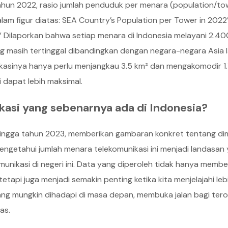
 tahun 2022, rasio jumlah penduduk per menara (population/to
alam figur diatas: SEA Country’s Population per Tower in 2022
.” Dilaporkan bahwa setiap menara di Indonesia melayani 2.4
 masih tertinggal dibandingkan dengan negara-negara Asia l
kasinya hanya perlu menjangkau 3.5 km² dan mengakomodir 1
i dapat lebih maksimal.
asi yang sebenarnya ada di Indonesia?
hingga tahun 2023, memberikan gambaran konkret tentang di
 Mengetahui jumlah menara telekomunikasi ini menjadi landasan
unikasi di negeri ini. Data yang diperoleh tidak hanya membe
tetapi juga menjadi semakin penting ketika kita menjelajahi le
ang mungkin dihadapi di masa depan, membuka jalan bagi ter
as.