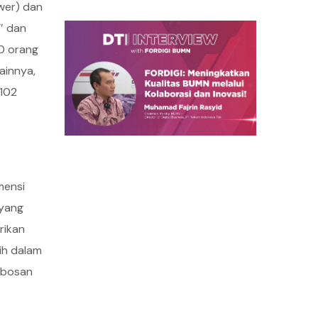
wer) dan
″ dan
00 orang
ainnya,
.102
mensi
 yang
rikan
bih dalam
obosan