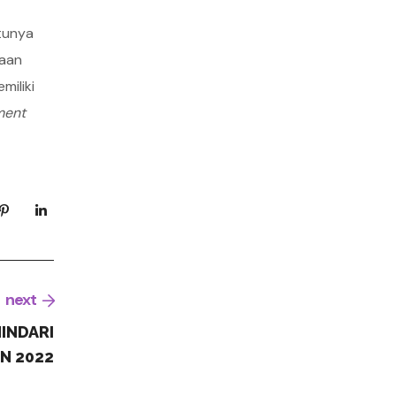
tunya
laan
miliki
ment
next
INDARI
N 2022