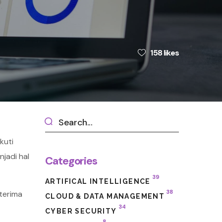
158
likes
kuti
jadi hal
Categories
39
ARTIFICAL INTELLIGENCE
38
terima
CLOUD & DATA MANAGEMENT
34
CYBER SECURITY
8