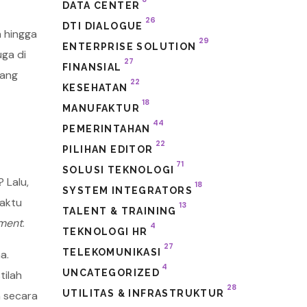
DATA CENTER
26
DTI DIALOGUE
 hingga
29
ENTERPRISE SOLUTION
ga di
27
FINANSIAL
yang
22
KESEHATAN
18
MANUFAKTUR
44
PEMERINTAHAN
22
PILIHAN EDITOR
71
SOLUSI TEKNOLOGI
 Lalu,
18
SYSTEM INTEGRATORS
waktu
13
TALENT & TRAINING
ment
.
4
TEKNOLOGI HR
27
TELEKOMUNIKASI
a.
4
UNCATEGORIZED
tilah
28
UTILITAS & INFRASTRUKTUR
n secara