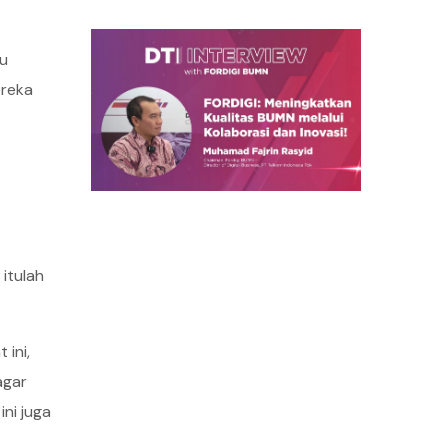
u
ereka
itulah
ini,
agar
ni juga