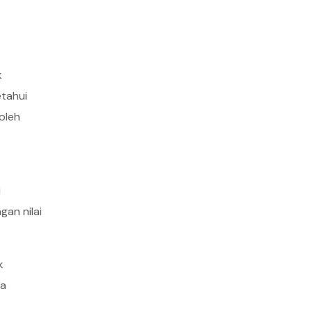
k
tahui
oleh
i
an nilai
k
sa