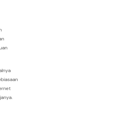
h
an
buan
alnya
ebiasaan
ernet
janya.