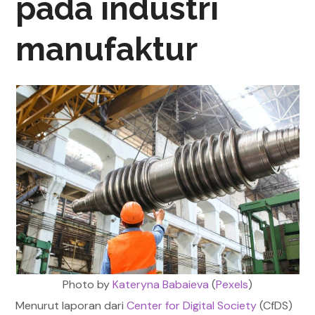
pada industri
manufaktur
Photo by
Kateryna Babaieva
(
Pexels
)
Menurut laporan dari
Center for Digital Society
(CfDS)