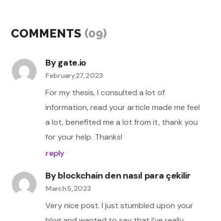
COMMENTS
(09)
By
gate.io
February 27, 2023
For my thesis, I consulted a lot of
information, read your article made me feel
a lot, benefited me a lot from it, thank you
for your help. Thanks!
reply
By
blockchain den nasıl para çekilir
March 5, 2023
Very nice post. I just stumbled upon your
blog and wanted to say that I’ve really