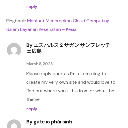
reply
Pingback:
Manfaat Menerapkan Cloud Computing
dalam Layanan Kesehatan – Kesia
By
エスパルス 2 サガン サンフレッチ
ェ広島
March 8, 2023
Please reply back as I’m attempting to
create my very own site and would love to
find out where you t this from or what the
theme
reply
By
gate io phái sinh