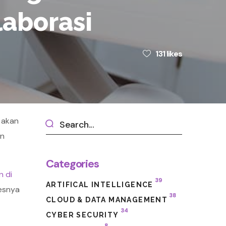
laborasi
131
likes
i akan
an
Categories
n di
39
ARTIFICAL INTELLIGENCE
sesnya
38
CLOUD & DATA MANAGEMENT
34
CYBER SECURITY
8