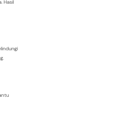
 Hasil
lindungi
g.
antu