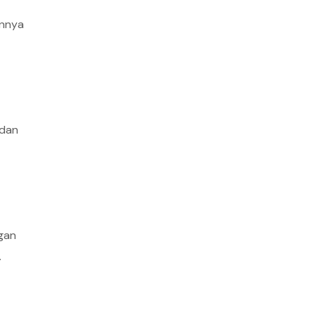
annya
 dan
gan
.