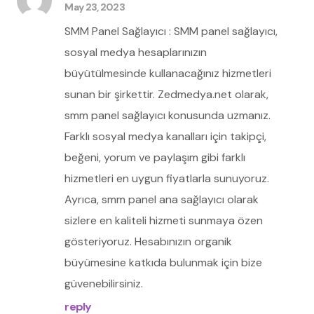
May 23, 2023
SMM Panel Sağlayıcı : SMM panel sağlayıcı,
sosyal medya hesaplarınızın
büyütülmesinde kullanacağınız hizmetleri
sunan bir şirkettir. Zedmedya.net olarak,
smm panel sağlayıcı konusunda uzmanız.
Farklı sosyal medya kanalları için takipçi,
beğeni, yorum ve paylaşım gibi farklı
hizmetleri en uygun fiyatlarla sunuyoruz.
Ayrıca, smm panel ana sağlayıcı olarak
sizlere en kaliteli hizmeti sunmaya özen
gösteriyoruz. Hesabınızın organik
büyümesine katkıda bulunmak için bize
güvenebilirsiniz.
reply