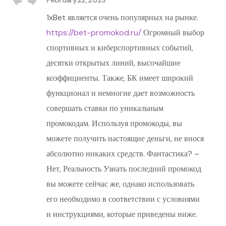
1xBet является очень популярных на рынке.
https://bet-promokod.ru/
Огромный выбор
спортивных и киберспортивных событий,
десятки открытых линий, высочайшие
коэффициенты. Также, БК имеет широкий
функционал и немногие дает возможность
совершать ставки по уникальным
промокодам. Используя промокоды, вы
можете получить настоящие деньги, не внося
абсолютно никаких средств. Фантастика? –
Нет, Реальность Узнать последний промокод
вы можете сейчас же, однако использовать
его необходимо в соответствии с условиями
и инструкциями, которые приведены ниже.