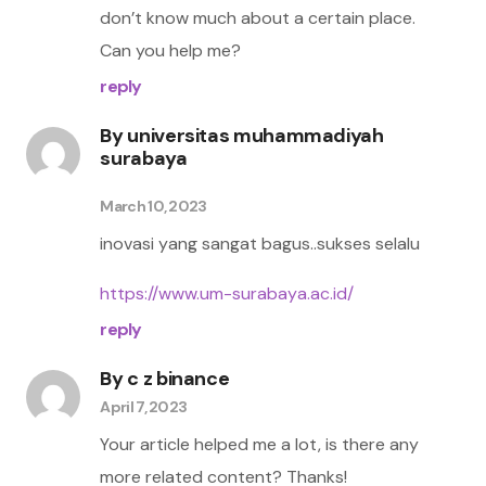
don’t know much about a certain place.
Can you help me?
reply
By
universitas muhammadiyah
surabaya
March 10, 2023
inovasi yang sangat bagus..sukses selalu
https://www.um-surabaya.ac.id/
reply
By
c z binance
April 7, 2023
Your article helped me a lot, is there any
more related content? Thanks!