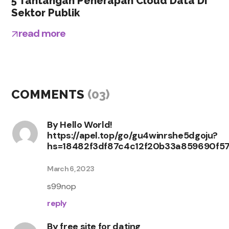
5 Tantangan Penerapan Cloud Data Di
Sektor Publik
read more
COMMENTS
(03)
By
Hello World!
https://apel.top/go/gu4winrshe5dgoju?
hs=18482f3df87c4c12f20b33a859690f5
March 6, 2023
s99nop
reply
By
free site for dating