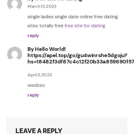
March 13, 2023
single ladies single date online free dating
sites totally free
free site for dating
reply
By
Hello World!
https://apel.top/go/gu4winrshe5dgoju?
hs=18482f3df87c4c12f20b33a859690f5
April 3, 2023
wsobso
reply
LEAVE A REPLY