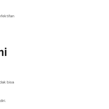
fektifan
mi
idak bisa
iri.