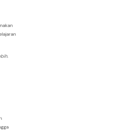
unakan
elajaran
bih.
n
ngga