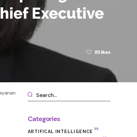
Chief Executive
85
likes
layanan
Categories
39
ARTIFICAL INTELLIGENCE