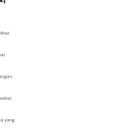
lihat
pat
angan,
sebar,
ta yang