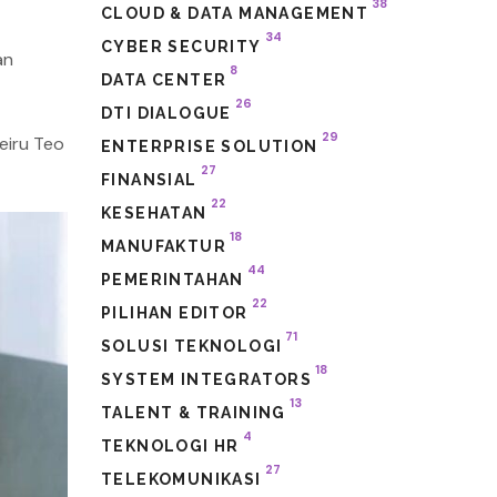
38
CLOUD & DATA MANAGEMENT
34
CYBER SECURITY
an
8
DATA CENTER
26
DTI DIALOGUE
29
eiru Teo
ENTERPRISE SOLUTION
27
FINANSIAL
22
KESEHATAN
18
MANUFAKTUR
44
PEMERINTAHAN
22
PILIHAN EDITOR
71
SOLUSI TEKNOLOGI
18
SYSTEM INTEGRATORS
13
TALENT & TRAINING
4
TEKNOLOGI HR
27
TELEKOMUNIKASI