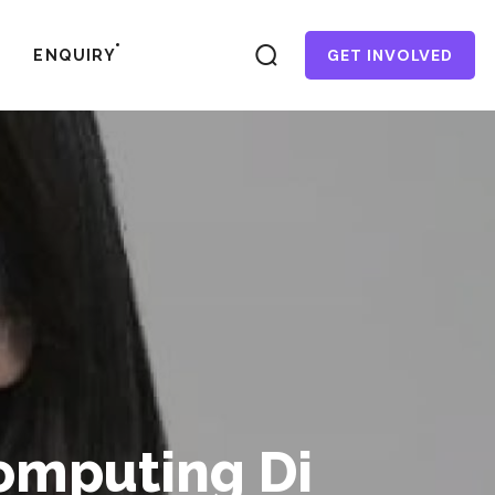
GET INVOLVED
ENQUIRY
omputing Di