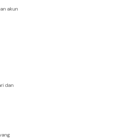
kan akun
ri dan
 yang