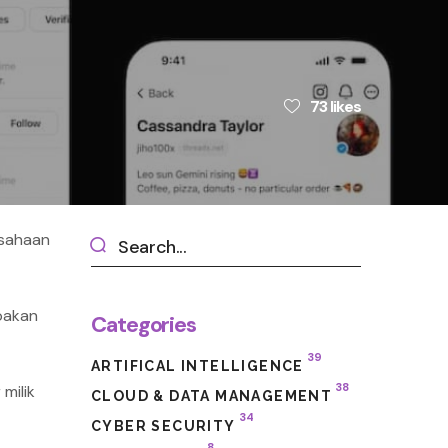
73
likes
usahaan
pakan
Categories
39
ARTIFICAL INTELLIGENCE
38
milik
CLOUD & DATA MANAGEMENT
34
CYBER SECURITY
8