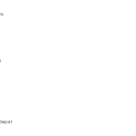
ni
a
 dapat