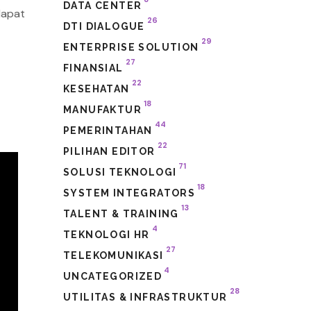
DATA CENTER
dapat
26
DTI DIALOGUE
29
ENTERPRISE SOLUTION
27
FINANSIAL
22
KESEHATAN
18
MANUFAKTUR
44
PEMERINTAHAN
22
PILIHAN EDITOR
71
SOLUSI TEKNOLOGI
18
SYSTEM INTEGRATORS
13
TALENT & TRAINING
4
TEKNOLOGI HR
27
TELEKOMUNIKASI
4
UNCATEGORIZED
28
UTILITAS & INFRASTRUKTUR