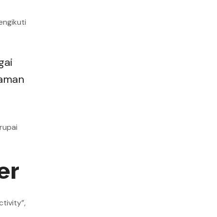
ngikuti
gai
laman
rupai
er
tivity”,