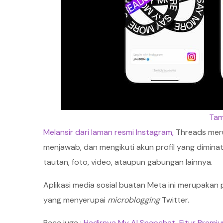
Tam
Melansir dari laman resmi Instagram,
Threads meru
menjawab, dan mengikuti akun profil yang dimina
tautan, foto, video, ataupun gabungan lainnya.
Aplikasi media sosial buatan Meta ini merupakan 
yang menyerupai
microblogging
Twitter.
Baca juga :
Hadirnya My AI Snapchat, Fitur Prem