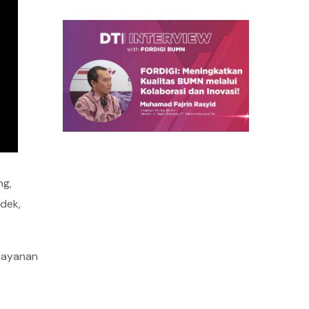
ng,
dek,
 layanan