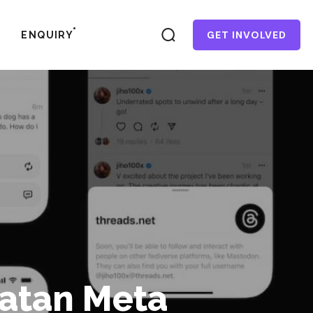
GET INVOLVED
ENQUIRY
uatan Meta