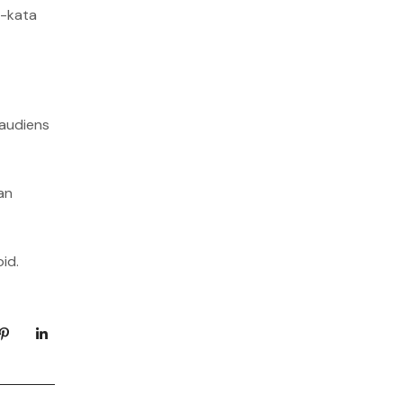
a-kata
audiens
an
id.