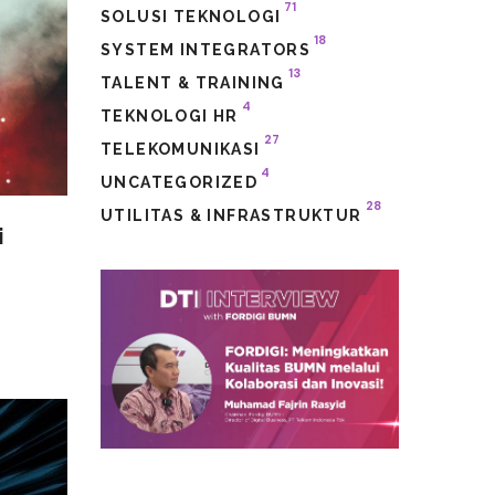
71
SOLUSI TEKNOLOGI
18
SYSTEM INTEGRATORS
13
TALENT & TRAINING
4
TEKNOLOGI HR
27
TELEKOMUNIKASI
4
UNCATEGORIZED
28
UTILITAS & INFRASTRUKTUR
i