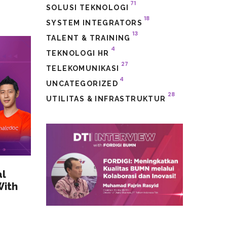
71
SOLUSI TEKNOLOGI
18
SYSTEM INTEGRATORS
13
TALENT & TRAINING
4
TEKNOLOGI HR
27
TELEKOMUNIKASI
4
UNCATEGORIZED
28
UTILITAS & INFRASTRUKTUR
al
With