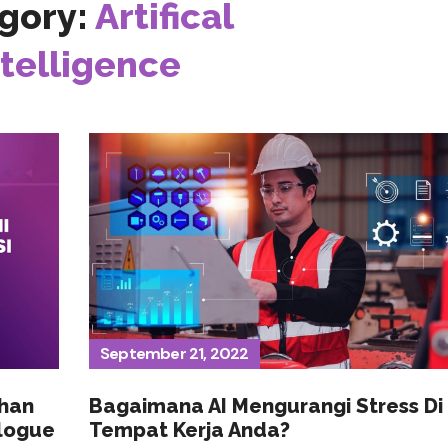
gory:
Artifical
ntelligence
September 21, 2022
han
Bagaimana AI Mengurangi Stress Di
alogue
Tempat Kerja Anda?